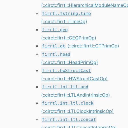
(::circt::firrtl::HierarchicalModuleNameO
firrtl.fstring.time
(::circt::firrtl::TimeOp)
firrtl.geq
(::circt::firrtl::GEQPrimOp)
(::circt::firrtl::GTPrimOp)
firrtl.gt
firrtl.head
(::circt::firrtl::HeadPrimOp)
firrtl.hwStructCast
(::circt::firrtl::HWStructCastOp)
firrtl.int.ltl.and
(::circt::firrtl::LTLAndIntrinsicOp)
firrtl.int.ltl.clock
(::circt::firrtl::LTLClockIntrinsicOp)
firrtl.int.ltl.concat
(::circt::firrtl::LTLConcatIntrinsicOp)