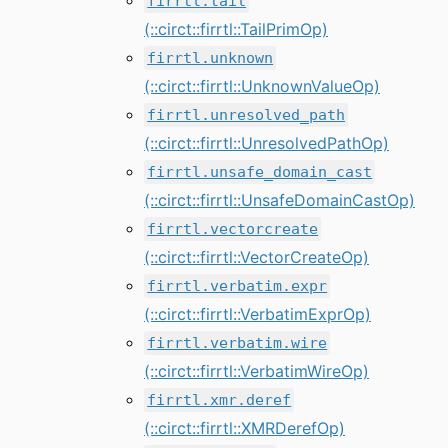
firrtl.tail
(::circt::firrtl::TailPrimOp)
firrtl.unknown
(::circt::firrtl::UnknownValueOp)
firrtl.unresolved_path
(::circt::firrtl::UnresolvedPathOp)
firrtl.unsafe_domain_cast
(::circt::firrtl::UnsafeDomainCastOp)
firrtl.vectorcreate
(::circt::firrtl::VectorCreateOp)
firrtl.verbatim.expr
(::circt::firrtl::VerbatimExprOp)
firrtl.verbatim.wire
(::circt::firrtl::VerbatimWireOp)
firrtl.xmr.deref
(::circt::firrtl::XMRDerefOp)