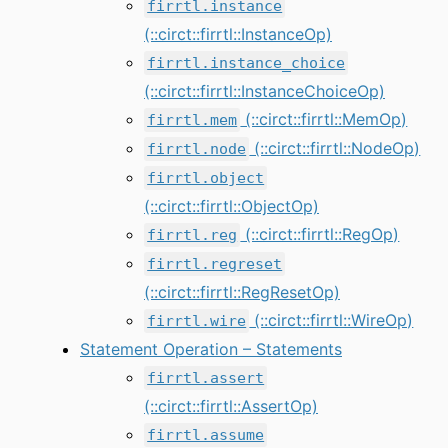
firrtl.instance
(::circt::firrtl::InstanceOp)
firrtl.instance_choice
(::circt::firrtl::InstanceChoiceOp)
(::circt::firrtl::MemOp)
firrtl.mem
(::circt::firrtl::NodeOp)
firrtl.node
firrtl.object
(::circt::firrtl::ObjectOp)
(::circt::firrtl::RegOp)
firrtl.reg
firrtl.regreset
(::circt::firrtl::RegResetOp)
(::circt::firrtl::WireOp)
firrtl.wire
Statement Operation – Statements
firrtl.assert
(::circt::firrtl::AssertOp)
firrtl.assume