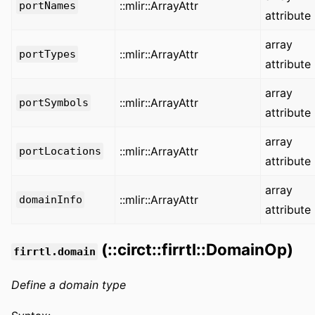
::mlir::ArrayAttr
portNames
attribute
array
::mlir::ArrayAttr
portTypes
attribute
array
::mlir::ArrayAttr
portSymbols
attribute
array
::mlir::ArrayAttr
portLocations
attribute
array
::mlir::ArrayAttr
domainInfo
attribute
(::circt::firrtl::DomainOp)
firrtl.domain
Define a domain type