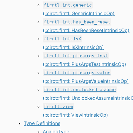
firrtl.int.generic
(::circt::firrtl::GenericIntrinsicOp)
firrtl.int.has_been_reset
(::circt::firrtl::HasBeenResetIntrinsicOp)
firrtl.int.isX
(::circt::firrtl::IsXIntrinsicOp)
firrtl.int.plusargs.test
(::circt::firrtl::PlusArgsTestIntrinsicOp)
firrtl.int.plusargs.value
(::circt::firrtl::PlusArgsValueIntrinsicOp)
firrtl.int.unclocked_assume
(::circt::firrtl::UnclockedAssumeIntrinsic
firrtl.view
(::circt::firrtl::ViewIntrinsicOp)
Type Definitions
AnalogType