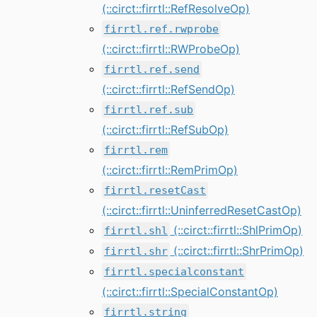
(::circt::firrtl::RefResolveOp)
firrtl.ref.rwprobe
(::circt::firrtl::RWProbeOp)
firrtl.ref.send
(::circt::firrtl::RefSendOp)
firrtl.ref.sub
(::circt::firrtl::RefSubOp)
firrtl.rem
(::circt::firrtl::RemPrimOp)
firrtl.resetCast
(::circt::firrtl::UninferredResetCastOp)
(::circt::firrtl::ShlPrimOp)
firrtl.shl
(::circt::firrtl::ShrPrimOp)
firrtl.shr
firrtl.specialconstant
(::circt::firrtl::SpecialConstantOp)
firrtl.string