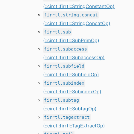
(::circt::firrtl::StringConstantOp)
firrtl.string.concat
(::circt::firrtl::StringConcatOp)
firrtl.sub
(::circt::firrtl::SubPrimOp)
firrtl.subaccess
(::circt::firrtl::SubaccessOp)
firrtl.subfield
(::circt::firrtl::SubfieldOp)
firrtl.subindex
(::circt::firrtl::SubindexOp)
firrtl.subtag
(::circt::firrtl::SubtagOp)
firrtl.tagextract
(::circt::firrtl::TagExtractOp)