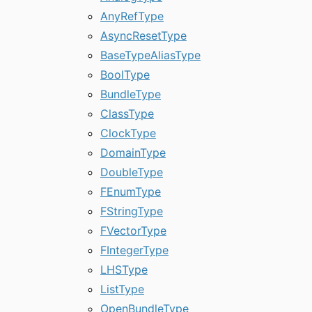
AnyRefType
AsyncResetType
BaseTypeAliasType
BoolType
BundleType
ClassType
ClockType
DomainType
DoubleType
FEnumType
FStringType
FVectorType
FIntegerType
LHSType
ListType
OpenBundleType