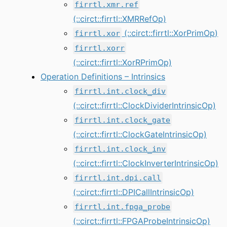
firrtl.xmr.ref
(::circt::firrtl::XMRRefOp)
(::circt::firrtl::XorPrimOp)
firrtl.xor
firrtl.xorr
(::circt::firrtl::XorRPrimOp)
Operation Definitions – Intrinsics
firrtl.int.clock_div
(::circt::firrtl::ClockDividerIntrinsicOp)
firrtl.int.clock_gate
(::circt::firrtl::ClockGateIntrinsicOp)
firrtl.int.clock_inv
(::circt::firrtl::ClockInverterIntrinsicOp)
firrtl.int.dpi.call
(::circt::firrtl::DPICallIntrinsicOp)
firrtl.int.fpga_probe
(::circt::firrtl::FPGAProbeIntrinsicOp)