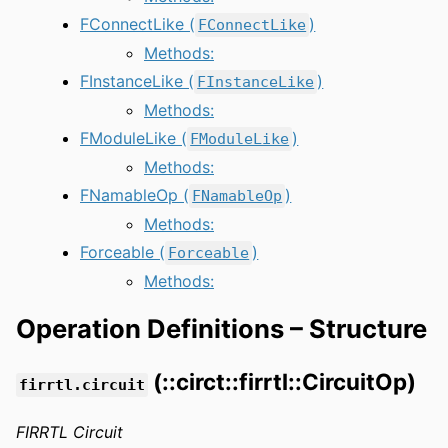
FConnectLike (
)
FConnectLike
Methods:
FInstanceLike (
)
FInstanceLike
Methods:
FModuleLike (
)
FModuleLike
Methods:
FNamableOp (
)
FNamableOp
Methods:
Forceable (
)
Forceable
Methods:
Operation Definitions – Structure
(::circt::firrtl::CircuitOp)
firrtl.circuit
FIRRTL Circuit