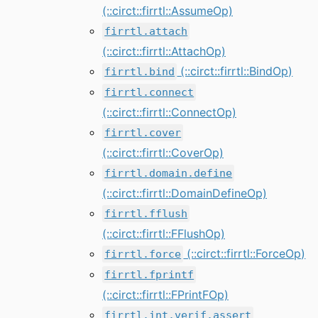
(::circt::firrtl::AssumeOp)
firrtl.attach
(::circt::firrtl::AttachOp)
(::circt::firrtl::BindOp)
firrtl.bind
firrtl.connect
(::circt::firrtl::ConnectOp)
firrtl.cover
(::circt::firrtl::CoverOp)
firrtl.domain.define
(::circt::firrtl::DomainDefineOp)
firrtl.fflush
(::circt::firrtl::FFlushOp)
(::circt::firrtl::ForceOp)
firrtl.force
firrtl.fprintf
(::circt::firrtl::FPrintFOp)
firrtl.int.verif.assert