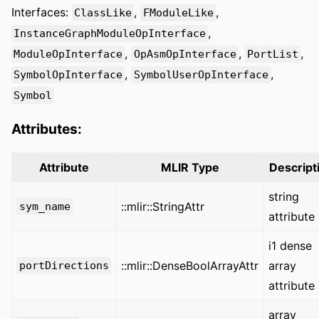
Interfaces:
,
,
ClassLike
FModuleLike
,
InstanceGraphModuleOpInterface
,
,
,
ModuleOpInterface
OpAsmOpInterface
PortList
,
,
SymbolOpInterface
SymbolUserOpInterface
Symbol
Attributes:
Attribute
MLIR Type
Descript
string
::mlir::StringAttr
sym_name
attribute
i1 dense
::mlir::DenseBoolArrayAttr
array
portDirections
attribute
array