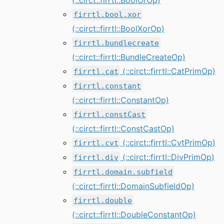
firrtl.bool.xor
(::circt::firrtl::BoolXorOp)
firrtl.bundlecreate
(::circt::firrtl::BundleCreateOp)
(::circt::firrtl::CatPrimOp)
firrtl.cat
firrtl.constant
(::circt::firrtl::ConstantOp)
firrtl.constCast
(::circt::firrtl::ConstCastOp)
(::circt::firrtl::CvtPrimOp)
firrtl.cvt
(::circt::firrtl::DivPrimOp)
firrtl.div
firrtl.domain.subfield
(::circt::firrtl::DomainSubfieldOp)
firrtl.double
(::circt::firrtl::DoubleConstantOp)