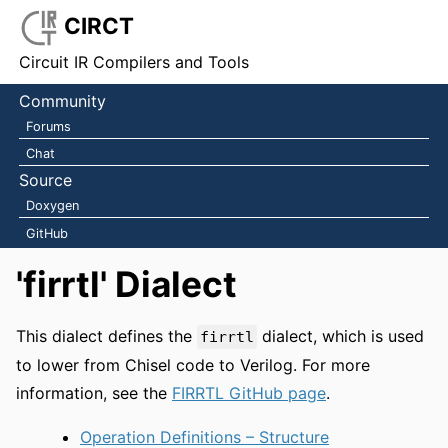
CIRCT
Circuit IR Compilers and Tools
Community
Forums
Chat
Source
Doxygen
GitHub
'firrtl' Dialect
This dialect defines the
dialect, which is used
firrtl
to lower from Chisel code to Verilog. For more
information, see the
FIRRTL GitHub page
.
Operation Definitions – Structure