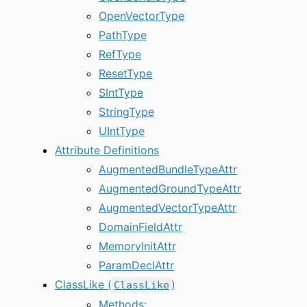
OpenVectorType
PathType
RefType
ResetType
SIntType
StringType
UIntType
Attribute Definitions
AugmentedBundleTypeAttr
AugmentedGroundTypeAttr
AugmentedVectorTypeAttr
DomainFieldAttr
MemoryInitAttr
ParamDeclAttr
ClassLike (
)
ClassLike
Methods: