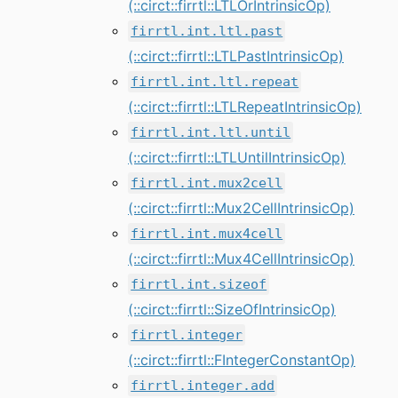
(::circt::firrtl::LTLOrIntrinsicOp)
firrtl.int.ltl.past
(::circt::firrtl::LTLPastIntrinsicOp)
firrtl.int.ltl.repeat
(::circt::firrtl::LTLRepeatIntrinsicOp)
firrtl.int.ltl.until
(::circt::firrtl::LTLUntilIntrinsicOp)
firrtl.int.mux2cell
(::circt::firrtl::Mux2CellIntrinsicOp)
firrtl.int.mux4cell
(::circt::firrtl::Mux4CellIntrinsicOp)
firrtl.int.sizeof
(::circt::firrtl::SizeOfIntrinsicOp)
firrtl.integer
(::circt::firrtl::FIntegerConstantOp)
firrtl.integer.add