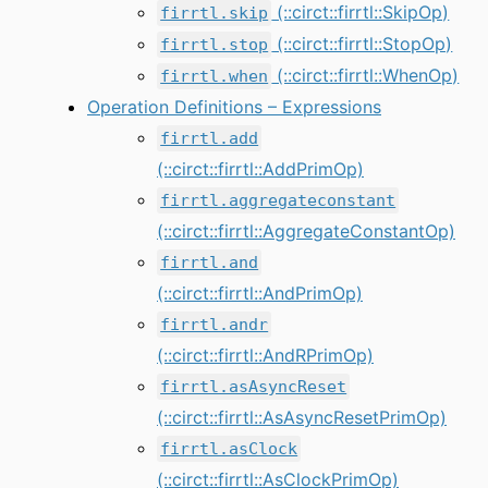
(::circt::firrtl::SkipOp)
firrtl.skip
(::circt::firrtl::StopOp)
firrtl.stop
(::circt::firrtl::WhenOp)
firrtl.when
Operation Definitions – Expressions
firrtl.add
(::circt::firrtl::AddPrimOp)
firrtl.aggregateconstant
(::circt::firrtl::AggregateConstantOp)
firrtl.and
(::circt::firrtl::AndPrimOp)
firrtl.andr
(::circt::firrtl::AndRPrimOp)
firrtl.asAsyncReset
(::circt::firrtl::AsAsyncResetPrimOp)
firrtl.asClock
(::circt::firrtl::AsClockPrimOp)