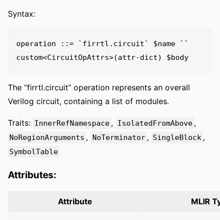
Syntax:
operation ::= `firrtl.circuit` $name `` 
The “firrtl.circuit” operation represents an overall
Verilog circuit, containing a list of modules.
Traits:
,
,
InnerRefNamespace
IsolatedFromAbove
,
,
,
NoRegionArguments
NoTerminator
SingleBlock
SymbolTable
Attributes:
Attribute
MLIR T