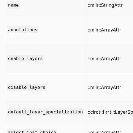
::mlir::StringAttr
name
::mlir::ArrayAttr
annotations
::mlir::ArrayAttr
enable_layers
::mlir::ArrayAttr
disable_layers
::circt::firrtl::Layer
default_layer_specialization
::mlir::ArrayAttr
select_inst_choice