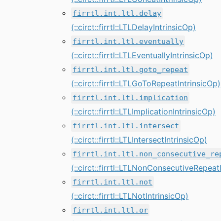
firrtl.int.ltl.delay
(::circt::firrtl::LTLDelayIntrinsicOp)
firrtl.int.ltl.eventually
(::circt::firrtl::LTLEventuallyIntrinsicOp)
firrtl.int.ltl.goto_repeat
(::circt::firrtl::LTLGoToRepeatIntrinsicOp)
firrtl.int.ltl.implication
(::circt::firrtl::LTLImplicationIntrinsicOp)
firrtl.int.ltl.intersect
(::circt::firrtl::LTLIntersectIntrinsicOp)
firrtl.int.ltl.non_consecutive_re
(::circt::firrtl::LTLNonConsecutiveRepeat
firrtl.int.ltl.not
(::circt::firrtl::LTLNotIntrinsicOp)
firrtl.int.ltl.or